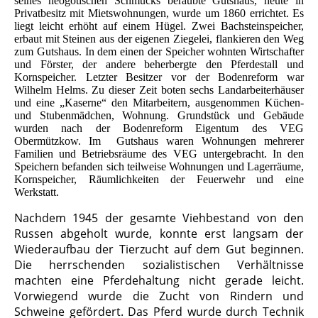
seines neogotischen Schmucks beraubte Gutshaus, heute in
Privatbesitz mit Mietswohnungen, wurde um 1860 errichtet. Es
liegt leicht erhöht auf einem Hügel. Zwei Bachsteinspeicher,
erbaut mit Steinen aus der eigenen Ziegelei, flankieren den Weg
zum Gutshaus. In dem einen der Speicher wohnten Wirtschafter
und Förster, der andere beherbergte den Pferdestall und
Kornspeicher. Letzter Besitzer vor der Bodenreform war
Wilhelm Helms. Zu dieser Zeit boten sechs Landarbeiterhäuser
und eine „Kaserne“ den Mitarbeitern, ausgenommen Küchen-
und Stubenmädchen, Wohnung.
Grundstück und Gebäude
wurden nach der Bodenreform Eigentum des VEG
Obermützkow. Im Gutshaus waren Wohnungen mehrerer
Familien und Betriebsräume des VEG untergebracht. In den
Speichern befanden sich teilweise Wohnungen und Lagerräume,
Kornspeicher, Räumlichkeiten der Feuerwehr und eine
Werkstatt.
Nachdem 1945 der gesamte Viehbestand von den
Russen abgeholt wurde, konnte erst langsam der
Wiederaufbau der Tierzucht auf dem Gut beginnen.
Die herrschenden sozialistischen Verhältnisse
machten eine Pferdehaltung nicht gerade leicht.
Vorwiegend wurde die Zucht von Rindern und
Schweine gefördert. Das Pferd wurde durch Technik